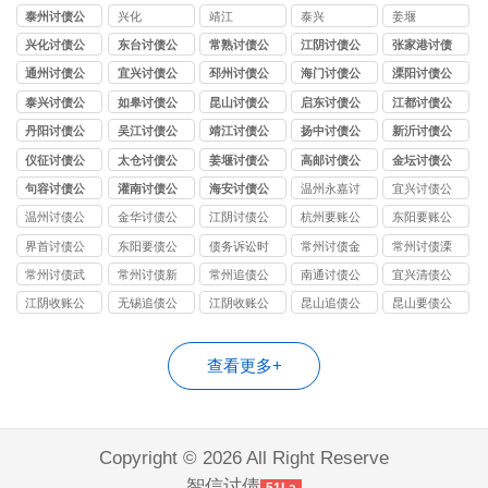
司
泰州讨债公
兴化
靖江
泰兴
姜堰
司
兴化讨债公
东台讨债公
常熟讨债公
江阴讨债公
张家港讨债
司
司
司
司
公司
通州讨债公
宜兴讨债公
邳州讨债公
海门讨债公
溧阳讨债公
司
司
司
司
司
泰兴讨债公
如皋讨债公
昆山讨债公
启东讨债公
江都讨债公
司
司
司
司
司
丹阳讨债公
吴江讨债公
靖江讨债公
扬中讨债公
新沂讨债公
司
司
司
司
司
仪征讨债公
太仓讨债公
姜堰讨债公
高邮讨债公
金坛讨债公
司
司
司
司
司
句容讨债公
灌南讨债公
海安讨债公
温州永嘉讨
宜兴讨债公
司
司
司
债公司
司
温州讨债公
金华讨债公
江阴讨债公
杭州要账公
东阳要账公
司
司
司
司哪家好
司
界首讨债公
东阳要债公
债务诉讼时
常州讨债金
常州讨债溧
司
司
效
坛公司
阳公司
常州讨债武
常州讨债新
常州追债公
南通讨债公
宜兴清债公
进公司
北公司
司
司
司
江阴收账公
无锡追债公
江阴收账公
昆山追债公
昆山要债公
司
司
司
司
司
查看更多+
Copyright © 2026 All Right Reserve
智信讨债