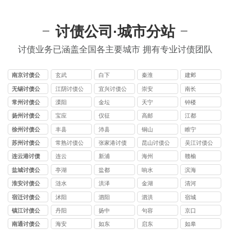
讨债公司·城市分站
讨债业务已涵盖全国各主要城市 拥有专业讨债团队
南京讨债公
玄武
白下
秦淮
建邺
司
无锡讨债公
江阴讨债公
宜兴讨债公
崇安
南长
司
司
司
常州讨债公
溧阳
金坛
天宁
钟楼
司
扬州讨债公
宝应
仪征
高邮
江都
司
徐州讨债公
丰县
沛县
铜山
睢宁
司
苏州讨债公
常熟讨债公
张家港讨债
昆山讨债公
吴江讨债公
司
司
公司
司
司
连云港讨债
连云
新浦
海州
赣榆
公司
盐城讨债公
亭湖
盐都
响水
滨海
司
淮安讨债公
涟水
洪泽
金湖
清河
司
宿迁讨债公
沭阳
泗阳
泗洪
宿城
司
镇江讨债公
丹阳
扬中
句容
京口
司
南通讨债公
海安
如东
启东
如皋