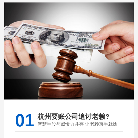
01
杭州要账公司追讨老赖?
智慧手段与威慑力并存 让老赖束手就擒