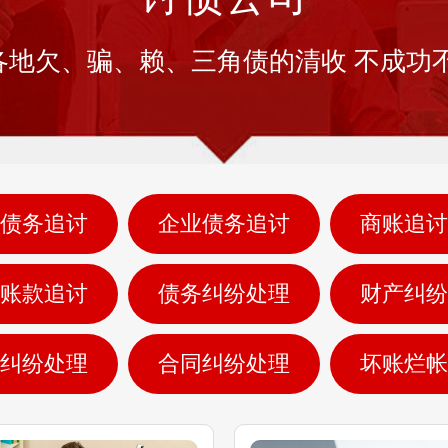
各地欠、骗、赖、三角债的清收 不成功不
债务追讨
企业债务追讨
商账追讨
账款追讨
债务纠纷处理
财产纠纷
纠纷处理
合同纠纷处理
坏账烂帐