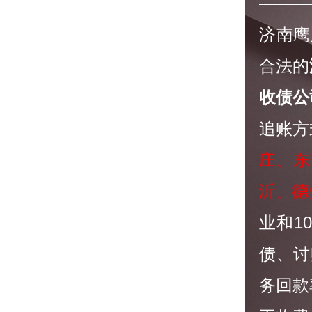
济南鹰
合法的
收债公
追账方
庄、东
沂、德
业和1
债、讨
务回款