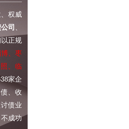
业、权威
债公司
、
们以正规
淄博、枣
日照、临
638家企
追债、收
注讨债业
，不成功