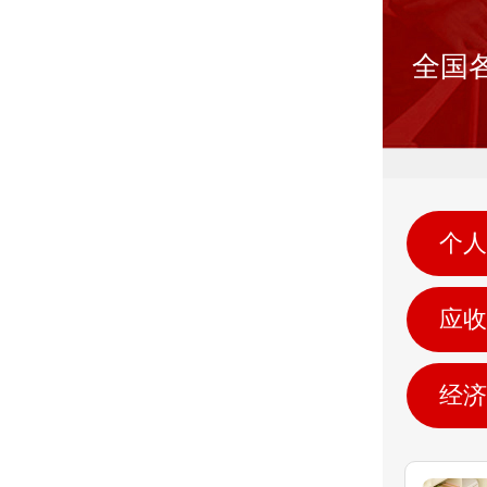
全国
个人
应收
经济