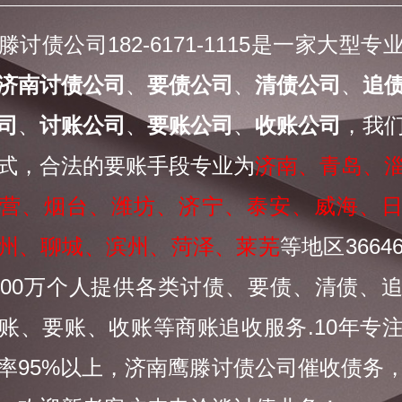
滕讨债公司182-6171-1115是一家大型专
济南讨债公司
、
要债公司
、
清债公司
、
追
司
、
讨账公司
、
要账公司
、
收账公司
，我
式，合法的要账手段专业为
济南、青岛、
营、烟台、潍坊、济宁、泰安、威海、
州、聊城、滨州、菏泽、莱芜
等地区3664
000万个人提供各类讨债、要债、清债、
账、要账、收账等商账追收服务.10年专
率95%以上，济南鹰滕讨债公司催收债务