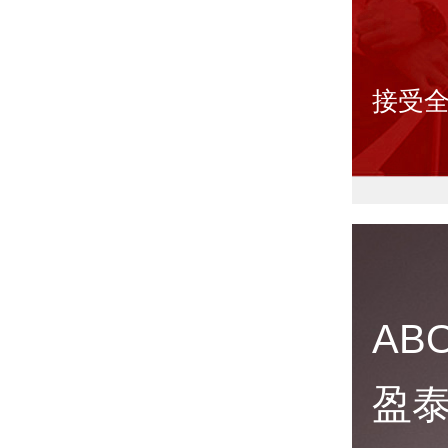
接受全
AB
盈泰