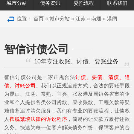
城市分站
债务资讯
委托流程
联系我们
位置：
首页
»
城市分站
»
江苏
»
南通
»
港闸
智信讨债公司
10年专注收账、讨债、要账业务
智信讨债公司是一家正规合法
讨债、要债、清债、追
债、讨账公司
。我们以正规追账方式，合法的要账手段
为昆山、江阴、常熟、宜兴、张家港及周边各省市的企
业和个人提供各类公司货款、应收账款、工程欠款等疑
难债务追讨清欠服务，我们有专业的要账流程，让债权
人
摆脱繁琐法律的诉讼程序
，简易的让欠款方履行还款
义务。快速为每一位客户解决债务纠纷，保障客户的合