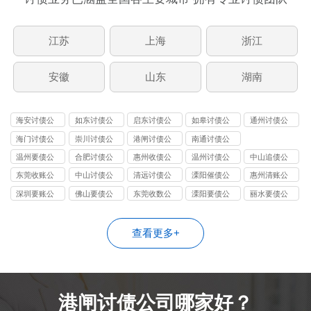
江苏
上海
浙江
安徽
山东
湖南
海安讨债公
如东讨债公
启东讨债公
如皋讨债公
通州讨债公
司
司
司
司
司
海门讨债公
崇川讨债公
港闸讨债公
南通讨债公
司
司
司
司
温州要债公
合肥讨债公
惠州收债公
温州讨债公
中山追债公
司
司
司
司
司
东莞收账公
中山讨债公
清远讨债公
溧阳催债公
惠州清账公
司
司
司
司
司
深圳要账公
佛山要债公
东莞收数公
溧阳要债公
丽水要债公
司
司
司
司
司
查看更多+
港闸讨债公司哪家好？