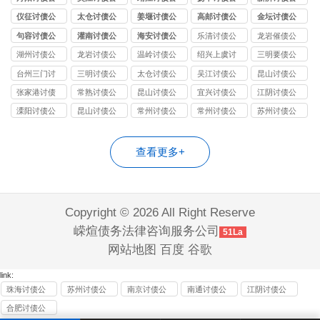
司
司
司
司
司
仪征讨债公
太仓讨债公
姜堰讨债公
高邮讨债公
金坛讨债公
司
司
司
司
司
句容讨债公
灌南讨债公
海安讨债公
乐清讨债公
龙岩催债公
司
司
司
司
司
湖州讨债公
龙岩讨债公
温岭讨债公
绍兴上虞讨
三明要债公
司
司
司
债公司
司
台州三门讨
三明讨债公
太仓讨债公
吴江讨债公
昆山讨债公
债公司
司
司
司
司
张家港讨债
常熟讨债公
昆山讨债公
宜兴讨债公
江阴讨债公
公司
司
司
司
司
溧阳讨债公
昆山讨债公
常州讨债公
常州讨债公
苏州讨债公
司
司
司
司
司
查看更多+
Copyright © 2026 All Right Reserve
嵘煊债务法律咨询服务公司
51La
网站地图
百度
谷歌
link:
珠海讨债公
苏州讨债公
南京讨债公
南通讨债公
江阴讨债公
司
司
司
司
司
合肥讨债公