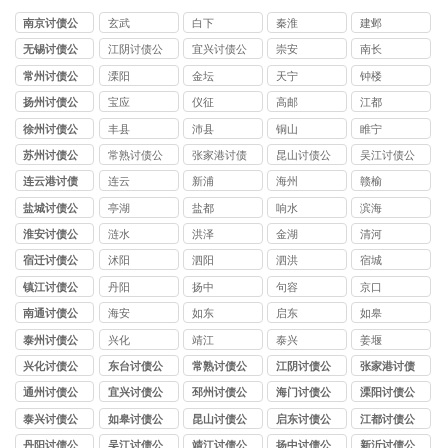
南京讨债公
玄武
白下
秦淮
建邺
司
无锡讨债公
江阴讨债公
宜兴讨债公
崇安
南长
司
司
司
常州讨债公
溧阳
金坛
天宁
钟楼
司
扬州讨债公
宝应
仪征
高邮
江都
司
徐州讨债公
丰县
沛县
铜山
睢宁
司
苏州讨债公
常熟讨债公
张家港讨债
昆山讨债公
吴江讨债公
司
司
公司
司
司
连云港讨债
连云
新浦
海州
赣榆
公司
盐城讨债公
亭湖
盐都
响水
滨海
司
淮安讨债公
涟水
洪泽
金湖
清河
司
宿迁讨债公
沭阳
泗阳
泗洪
宿城
司
镇江讨债公
丹阳
扬中
句容
京口
司
南通讨债公
海安
如东
启东
如皋
司
泰州讨债公
兴化
靖江
泰兴
姜堰
司
兴化讨债公
东台讨债公
常熟讨债公
江阴讨债公
张家港讨债
司
司
司
司
公司
通州讨债公
宜兴讨债公
邳州讨债公
海门讨债公
溧阳讨债公
司
司
司
司
司
泰兴讨债公
如皋讨债公
昆山讨债公
启东讨债公
江都讨债公
司
司
司
司
司
丹阳讨债公
吴江讨债公
靖江讨债公
扬中讨债公
新沂讨债公