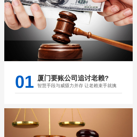
01
厦门要账公司追讨老赖?
智慧手段与威慑力并存 让老赖束手就擒