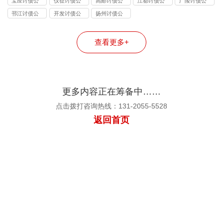
宝应讨债公
仪征讨债公
高邮讨债公
江都讨债公
广陵讨债公
司
司
司
司
司
邗江讨债公
开发讨债公
扬州讨债公
司
司
司
查看更多+
更多内容正在筹备中……
点击拨打咨询热线：131-2055-5528
返回首页