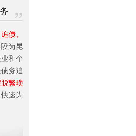
业务
、追债、
手段为昆
企业和个
难债务追
摆脱繁琐
。快速为
。