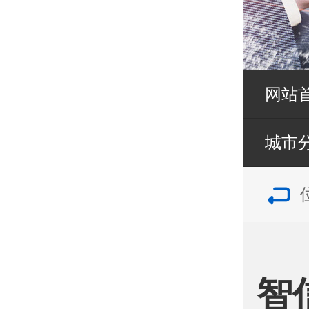
网站
城市
智