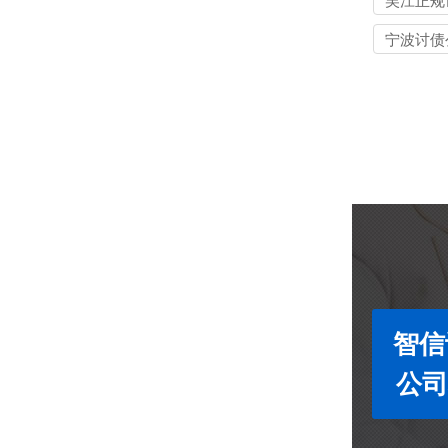
吴江正规
公司
宁波讨债
智信
公司