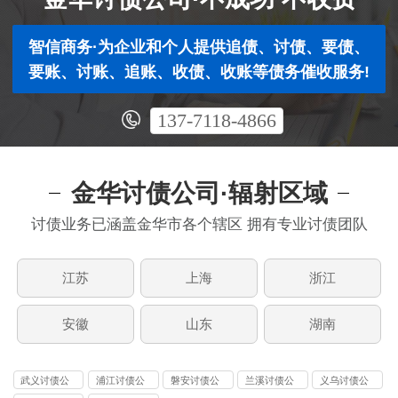
智信商务·为企业和个人提供追债、讨债、要债、
要账、讨账、追账、收债、收账等债务催收服务!
137-7118-4866
金华讨债公司·辐射区域
讨债业务已涵盖金华市各个辖区 拥有专业讨债团队
江苏
上海
浙江
安徽
山东
湖南
武义讨债公
浦江讨债公
磐安讨债公
兰溪讨债公
义乌讨债公