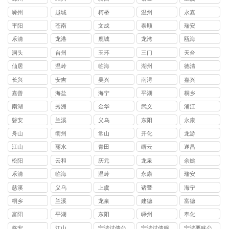
嵊州
越城
柯桥
温州
永嘉
平阳
苍南
文成
泰顺
瑞安
乐清
龙港
鹿城
龙湾
瓯海
洞头
台州
玉环
三门
天台
仙居
温岭
临海
湖州
德清
长兴
安吉
吴兴
南浔
嘉兴
嘉善
海盐
海宁
平湖
桐乡
南湖
秀洲
金华
武义
浦江
磐安
兰溪
义乌
东阳
永康
舟山
衢州
常山
开化
龙游
江山
丽水
青田
缙云
遂昌
松阳
云和
庆元
龙泉
余姚
乐清
临海
温岭
永康
瑞安
慈溪
义乌
上虞
诸暨
海宁
桐乡
兰溪
龙泉
建德
富德
富阳
平湖
东阳
嵊州
奉化
临安
江山
宁波讨债公
宁波讨债服
宁波要账公