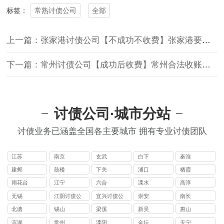
常熟讨债公司
全部
标签：
上一篇：张家港讨债公司【不成功不收费】张家港要债公司,张家港追债公司-张家港诚邦商务信息咨询有限公司
下一篇：常州讨债公司【成功后收费】常州合法收账公司，常州要账公司，常州清债公司
讨债公司·城市分站
讨债业务已涵盖全国各主要城市 拥有专业讨债团队
江苏
南京
玄武
白下
秦淮
建邺
鼓楼
下关
浦口
栖霞
雨花台
江宁
六合
溧水
高淳
无锡
江阴讨债公
宜兴讨债公
崇安
南长
司
司
北塘
锡山
梁溪
新吴
惠山
滨湖
常州
溧阳
金坛
天宁