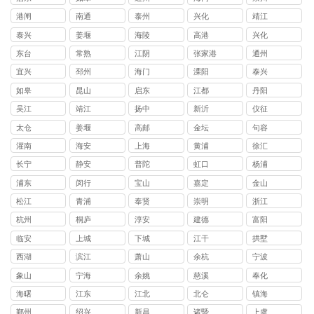
港闸
南通
泰州
兴化
靖江
泰兴
姜堰
海陵
高港
兴化
东台
常熟
江阴
张家港
通州
宜兴
邳州
海门
溧阳
泰兴
如皋
昆山
启东
江都
丹阳
吴江
靖江
扬中
新沂
仪征
太仓
姜堰
高邮
金坛
句容
灌南
海安
上海
黄浦
徐汇
长宁
静安
普陀
虹口
杨浦
浦东
闵行
宝山
嘉定
金山
松江
青浦
奉贤
崇明
浙江
杭州
桐庐
淳安
建德
富阳
临安
上城
下城
江干
拱墅
西湖
滨江
萧山
余杭
宁波
象山
宁海
余姚
慈溪
奉化
海曙
江东
江北
北仑
镇海
鄞州
绍兴
新昌
诸暨
上虞