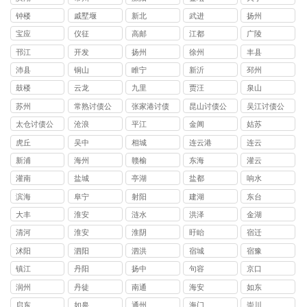
钟楼
戚墅堰
新北
武进
扬州
宝应
仪征
高邮
江都
广陵
邗江
开发
扬州
徐州
丰县
沛县
铜山
睢宁
新沂
邳州
鼓楼
云龙
九里
贾汪
泉山
苏州
常熟讨债公
张家港讨债
昆山讨债公
吴江讨债公
司
公司
司
司
太仓讨债公
沧浪
平江
金阊
姑苏
司
虎丘
吴中
相城
连云港
连云
新浦
海州
赣榆
东海
灌云
灌南
盐城
亭湖
盐都
响水
滨海
阜宁
射阳
建湖
东台
大丰
淮安
涟水
洪泽
金湖
清河
淮安
淮阴
盱眙
宿迁
沭阳
泗阳
泗洪
宿城
宿豫
镇江
丹阳
扬中
句容
京口
润州
丹徒
南通
海安
如东
启东
如皋
通州
海门
崇川