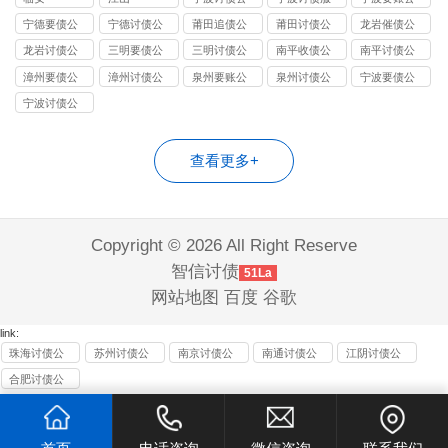
司
务
司
宁德要债公
宁德讨债公
莆田追债公
莆田讨债公
龙岩催债公
司
司
司
司
司
龙岩讨债公
三明要债公
三明讨债公
南平收债公
南平讨债公
司
司
司
司
司
漳州要债公
漳州讨债公
泉州要账公
泉州讨债公
宁波要债公
司
司
司
司
司
宁波讨债公
司
查看更多+
Copyright © 2026 All Right Reserve
智信讨债
51La
网站地图
百度
谷歌
link:
珠海讨债公
苏州讨债公
南京讨债公
南通讨债公
江阴讨债公
司
司
司
司
司
合肥讨债公
司