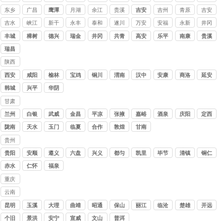
东乡
广昌
鹰潭
月湖
余江
贵溪
吉安
吉州
青原
吉安
吉水
峡江
新干
永丰
泰和
遂川
万安
安福
永新
井冈
山
丰城
樟树
德兴
瑞金
井冈
共青
高安
乐平
南康
贵溪
山
城
瑞昌
陕西
讨债
西安
咸阳
榆林
宝鸡
铜川
渭南
汉中
安康
商洛
延安
公司
韩城
兴平
华阴
甘肃
讨债
兰州
白银
武威
金昌
平凉
张掖
嘉峪
酒泉
庆阳
定西
公司
关
陇南
天水
玉门
临夏
合作
敦煌
甘南
贵州
讨债
贵阳
安顺
遵义
六盘
兴义
都匀
凯里
毕节
清镇
铜仁
公司
水
赤水
仁怀
福泉
重庆
讨债
云南
公司
讨债
昆明
玉溪
大理
曲靖
昭通
保山
丽江
临沧
楚雄
开远
公司
个旧
景洪
安宁
宣威
文山
普洱