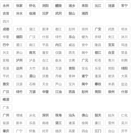
公司
永州
张家
怀化
浏阳
醴陵
湘乡
耒阳
沅江
涟源
常宁
界
吉首
冷水
临湘
汨罗
武冈
韶山
湘西
江
四川
讨债
成都
大邑
蒲江
新津
都江
彭州
崇州
广安
武胜
邻水
公司
堰
华蓥
德阳
广汉
什邡
绵竹
乐山
犍为
井研
夹江
沐川
巴中
通江
南江
平昌
内江
威远
资中
隆昌
宜宾
筠连
兴文
屏山
南充
蓬安
仪陇
西充
阆中
都江
自贡
荣县
堰
富顺
泸州
泸县
合江
叙永
古蔺
广元
旺苍
青川
剑阁
苍溪
达州
大竹
渠县
万源
资阳
安岳
乐至
简阳
绵阳
平武
江油
眉山
洪雅
丹棱
青神
遂宁
蓬溪
射洪
大英
雅安
汉源
石棉
天全
芦山
宝兴
阆中
攀枝
米易
盐边
花
广汉
绵竹
万源
华蓥
江油
西昌
彭州
简阳
崇州
什邡
峨眉
山
广东
讨债
广州
增城
从化
深圳
珠海
汕头
佛山
韶关
始兴
仁化
公司
翁源
新丰
乐昌
南雄
湛江
遂溪
徐闻
廉江
雷州
吴川
肇庆
广宁
怀集
封开
德庆
高要
四会
江门
台山
开平