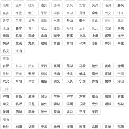
仙居
温岭
临海
湖州
德清
长兴
安吉
吴兴
南浔
嘉兴
嘉善
海盐
海宁
平湖
桐乡
南湖
秀洲
金华
武义
浦江
磐安
兰溪
义乌
东阳
永康
舟山
衢州
常山
开化
龙游
江山
丽水
青田
缙云
遂昌
松阳
云和
庆元
龙泉
余姚
乐清
临海
温岭
永康
瑞安
慈溪
义乌
上虞
诸暨
海宁
桐乡
兰溪
龙泉
建德
富德
富阳
平湖
东阳
嵊州
奉化
临安
江山
安徽
讨债
合肥
长丰
肥东
肥西
亳州
芜湖
马鞍
池州
黄山
滁州
公司
山
天长
明光
安庆
桐城
淮南
淮北
蚌埠
宿州
宣城
宁国
六安
阜阳
界首
铜陵
明光
天长
宁国
界首
桐城
潜山
山东
讨债
济南
青岛
威海
潍坊
菏泽
济宁
东营
烟台
淄博
枣庄
公司
泰安
临沂
日照
德州
聊城
滨州
乐陵
兖州
诸城
邹城
滕州
肥城
新泰
胶州
胶南
龙口
平度
莱西
湖南
讨债
长沙
郴州
益阳
娄底
株洲
衡阳
湘潭
岳阳
常德
邵阳