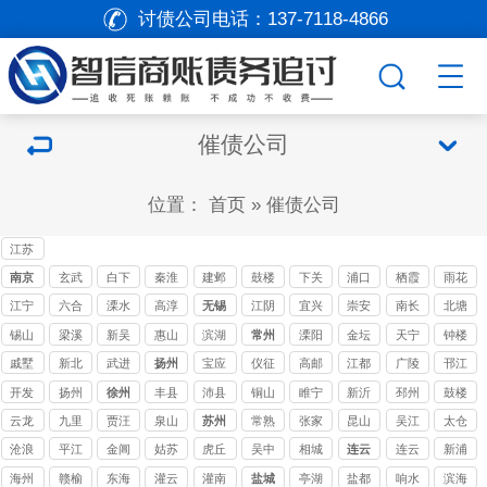
讨债公司电话：
137-7118-4866
催债公司
位置：
首页
»
催债公司
江苏
讨债
南京
玄武
白下
秦淮
建邺
鼓楼
下关
浦口
栖霞
雨花
公司
台
江宁
六合
溧水
高淳
无锡
江阴
宜兴
崇安
南长
北塘
讨债
讨债
锡山
梁溪
新吴
惠山
滨湖
常州
溧阳
金坛
天宁
钟楼
公司
公司
戚墅
新北
武进
扬州
宝应
仪征
高邮
江都
广陵
邗江
堰
开发
扬州
徐州
丰县
沛县
铜山
睢宁
新沂
邳州
鼓楼
云龙
九里
贾汪
泉山
苏州
常熟
张家
昆山
吴江
太仓
讨债
港讨
讨债
讨债
讨债
沧浪
平江
金阊
姑苏
虎丘
吴中
相城
连云
连云
新浦
公司
债公
公司
公司
公司
港
海州
赣榆
东海
灌云
灌南
盐城
亭湖
盐都
响水
滨海