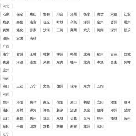
河北
讨债
石家
保定
唐山
邯郸
邢台
沧州
衡水
廊坊
承德
迁安
公司
庄
鹿泉
秦皇
南宫
任丘
叶城
辛集
涿州
定州
晋州
霸州
岛
黄骅
遵化
张家
沙河
三河
冀州
武安
河间
深州
新乐
口
泊头
安国
高碑
店
广西
讨债
南宁
贺州
玉林
桂林
柳州
梧州
北海
钦州
百色
防城
公司
港
贵港
河池
崇左
来宾
东兴
桂平
北流
岑溪
合山
凭祥
宜州
海南
讨债
海口
三亚
万宁
文昌
儋州
琼海
东方
五指
公司
山
河南
讨债
郑州
洛阳
焦作
商丘
信阳
周口
鹤壁
安阳
濮阳
驻马
公司
店
南阳
开封
漯河
许昌
新乡
济源
灵宝
偃师
邓州
登封
三门
新郑
禹州
巩义
永城
长葛
义马
林州
项城
汝州
峡
荥阳
平顶
卫辉
辉县
舞钢
新密
孟州
沁阳
山
辽宁