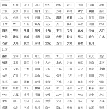
讨债
武汉
江岸
江汉
硚口
汉阳
武昌
青山
洪山
汉南
蔡甸
公司
江夏
黄陂
新洲
荆门
京山
沙洋
钟祥
咸宁
襄阳
南漳
谷城
保康
老河
枣阳
宜城
荆州
黄石
大冶
黄石
西塞
口
港
山
下陆
铁山
阳新
宜昌
远安
兴山
秭归
宜都
当阳
枝江
随州
鄂州
孝感
黄冈
十堰
枣阳
老河
恩施
仙桃
天门
口
钟祥
潜江
麻城
洪湖
汉川
赤壁
松滋
丹江
武穴
广水
口
石首
大冶
枝江
应城
宜城
当阳
安陆
宜都
利川
江西
讨债
南昌
东湖
西湖
青云
湾里
青山
南昌
新建
安义
进贤
公司
赣州
章贡
赣区
信丰
大余
上犹
崇义
安远
龙南
定南
全南
宁都
于都
兴国
会昌
寻乌
石城
瑞金
南康
上饶
信州
广信
广丰
玉山
铅山
横峰
弋阳
余干
鄱阳
万年
婺源
德兴
宜春
袁州
奉新
万载
上高
宜丰
靖安
铜鼓
丰城
樟树
高安
景德
昌江
珠山
浮梁
乐平
新余
渝水
镇
分宜
九江
濂溪
浔阳
柴桑
武宁
修水
永修
德安
庐山
都昌
湖口
彭泽
瑞昌
萍乡
安源
湘东
莲花
上栗
芦溪
抚州
临川
南城
黎川
南丰
崇仁
乐安
宜黄
金溪
资溪