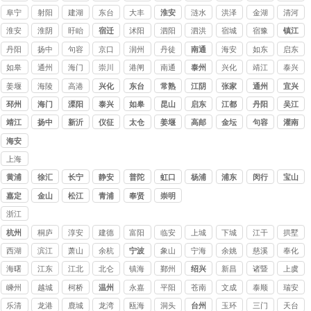
司
阜宁
射阳
建湖
东台
大丰
淮安
涟水
洪泽
金湖
清河
淮安
淮阴
盱眙
宿迁
沭阳
泗阳
泗洪
宿城
宿豫
镇江
丹阳
扬中
句容
京口
润州
丹徒
南通
海安
如东
启东
如皋
通州
海门
崇川
港闸
南通
泰州
兴化
靖江
泰兴
姜堰
海陵
高港
兴化
东台
常熟
江阴
张家
通州
宜兴
港
邳州
海门
溧阳
泰兴
如皋
昆山
启东
江都
丹阳
吴江
靖江
扬中
新沂
仪征
太仓
姜堰
高邮
金坛
句容
灌南
海安
上海
讨债
黄浦
徐汇
长宁
静安
普陀
虹口
杨浦
浦东
闵行
宝山
公司
嘉定
金山
松江
青浦
奉贤
崇明
浙江
讨债
杭州
桐庐
淳安
建德
富阳
临安
上城
下城
江干
拱墅
公司
西湖
滨江
萧山
余杭
宁波
象山
宁海
余姚
慈溪
奉化
海曙
江东
江北
北仑
镇海
鄞州
绍兴
新昌
诸暨
上虞
嵊州
越城
柯桥
温州
永嘉
平阳
苍南
文成
泰顺
瑞安
乐清
龙港
鹿城
龙湾
瓯海
洞头
台州
玉环
三门
天台