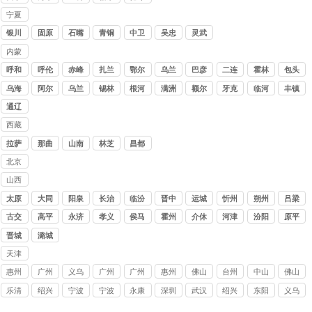
公司
木
哈
宁夏
讨债
银川
固原
石嘴
青铜
中卫
吴忠
灵武
公司
山
峡
内蒙
古讨
呼和
呼伦
赤峰
扎兰
鄂尔
乌兰
巴彦
二连
霍林
包头
债公
浩特
贝尔
屯
多斯
察布
淖尔
浩特
郭勒
乌海
阿尔
乌兰
锡林
根河
满洲
额尔
牙克
临河
丰镇
司
山
浩特
浩特
里
古纳
石
通辽
西藏
讨债
拉萨
那曲
山南
林芝
昌都
公司
北京
讨债
山西
公司
讨债
太原
大同
阳泉
长治
临汾
晋中
运城
忻州
朔州
吕梁
公司
古交
高平
永济
孝义
侯马
霍州
介休
河津
汾阳
原平
晋城
潞城
天津
讨债
惠州
广州
义乌
广州
广州
惠州
佛山
台州
中山
佛山
公司
要账
要账
讨债
收数
讨债
讨债
要账
临海
收数
讨债
乐清
绍兴
宁波
宁波
永康
深圳
武汉
绍兴
东阳
义乌
公司
公司
公司
公司
公司
公司
公司
讨债
公司
公司
讨债
上虞
讨债
讨债
讨债
讨债
讨债
讨债
讨债
讨债